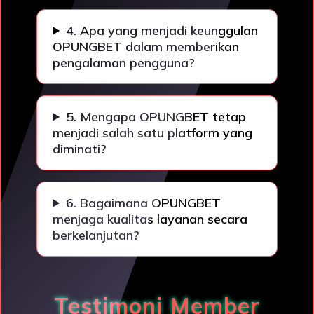
4. Apa yang menjadi keunggulan
OPUNGBET dalam memberikan
pengalaman pengguna?
5. Mengapa OPUNGBET tetap
menjadi salah satu platform yang
diminati?
6. Bagaimana OPUNGBET
menjaga kualitas layanan secara
berkelanjutan?
Testimoni Member