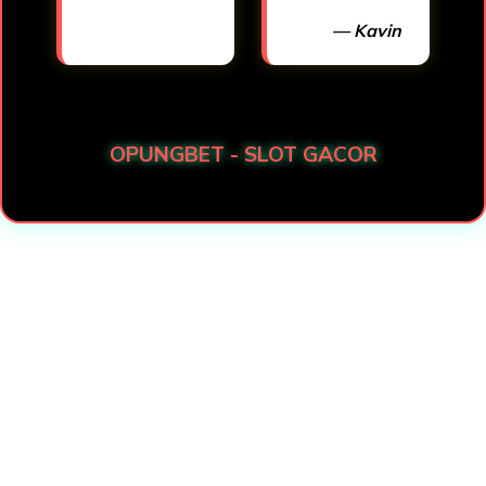
— Kavin
OPUNGBET - SLOT GACOR