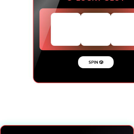
SPIN 🎲
Loading...